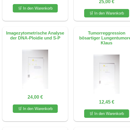
25,00 €
🛒 In den Warenkorb
🛒 In den Warenkorb
Imagezytometrische Analyse
Tumorreggression
der DNA-Ploidie und S-P
bösartiger Lungentumor
Klaus
24,00 €
12,45 €
🛒 In den Warenkorb
🛒 In den Warenkorb