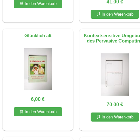
41,00 €
🛒 In den Warenkorb
🛒 In den Warenkorb
Glücklich alt
Kontextsensitive Umgeb
des Pervasive Computi
6,00 €
70,00 €
🛒 In den Warenkorb
🛒 In den Warenkorb