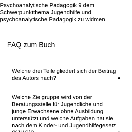
Psychoanalytische Padagogik 9 dem
Schwerpunktthema Jugendhilfe und
psychoanalytische Padagogik zu widmen.
FAQ zum Buch
Welche drei Teile gliedert sich der Beitrag
des Autors nach?
Der Beitrag gliedert sich in drei Teile: 1. Die
Welche Zielgruppe wird von der
Darstellung der institutionellen
Beratungsstelle für Jugendliche und
Erziehungsberatung als erzählende Praxis,
junge Erwachsene ohne Ausbildung
2. Kritische Anfragen zu Erziehungsberatung
unterstützt und welche Aufgaben hat sie
und Jugendhilfe sowie bürokratischen
nach dem Kinder- und Jugendhilfegesetz
Strukturen, 3. Die Verbindung von