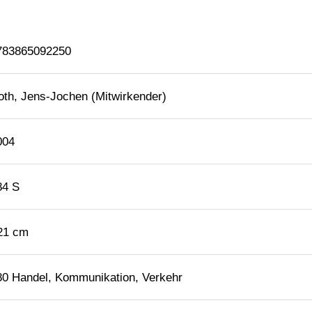
783865092250
oth, Jens-Jochen (Mitwirkender)
004
84 S
 21 cm
80 Handel, Kommunikation, Verkehr