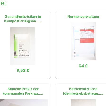
e:
end auf der Quelle: S. 43, ISBN 9783865092250
Gesundheitsrisiken in
Normenverwaltung
Kompostierungsan..…
64 €
9,52 €
Aktuelle Praxis der
Betriebsärztliche
kommunalen Parkrau..…
Kleinbetriebsbetreuu..…