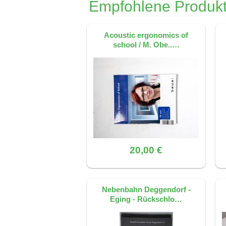
Empfohlene Produkt
Dieses FAQ wurde mit KI erstellt, basier
Acoustic ergonomics of
school / M. Obe..…
20,00 €
Nebenbahn Deggendorf -
Eging - Rückschlo…