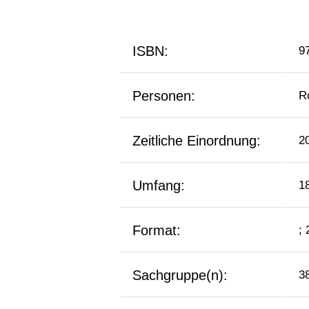
ISBN:
9
Personen:
R
Zeitliche Einordnung:
2
Umfang:
1
Format:
;
Sachgruppe(n):
3