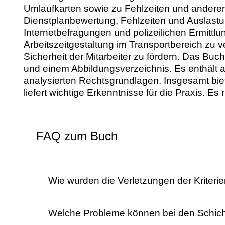
Umlaufkarten sowie zu Fehlzeiten und andere
Dienstplanbewertung, Fehlzeiten und Auslast
Internetbefragungen und polizeilichen Ermittlu
Arbeitszeitgestaltung im Transportbereich z
Sicherheit der Mitarbeiter zu fördern. Das Buc
und einem Abbildungsverzeichnis. Es enthält 
analysierten Rechtsgrundlagen. Insgesamt bie
liefert wichtige Erkenntnisse für die Praxis. E
FAQ zum Buch
Wie wurden die Verletzungen der Kriterie
Die Verletzungen der Kriterien wurden mit 
Welche Probleme können bei den Schicht
vollständige Erfüllung mit 2 bewertet wu