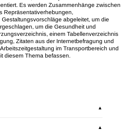
räsentiert. Es werden Zusammenhänge zwischen
us Repräsentativerhebungen,
n Gestaltungsvorschläge abgeleitet, um die
orgeschlagen, um die Gesundheit und
kürzungsverzeichnis, einem Tabellenverzeichnis
ung, Zitaten aus der Internetbefragung und
Arbeitszeitgestaltung im Transportbereich und
h mit diesem Thema befassen.
Kriteriums mit 1, während eine nicht
ppen und insgesamt aufsummiert und