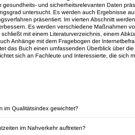
n gesundheits- und sicherheitsrelevanten Daten p
ungsgrad untersucht. Es werden auch Ergebnisse a
ngsverfahren präsentiert. Im vierten Abschnitt werde
u verbessern. Es werden verschiedene Maßnahmen v
h schließt mit einem Literaturverzeichnis, einem Ab
auch Anhänge mit dem Fragebogen der Internetbefrag
tet das Buch einen umfassenden Überblick über die 
s richtet sich an Fachleute und Interessierte, die sic
n im Qualitätsindex gewichtet?
dem Wert 3 gewichtet, die vollständige Erfüllung des 
zeiten im Nahverkehr auftreten?
rde. Die Gewichtungen wurden über die Kriteriengru