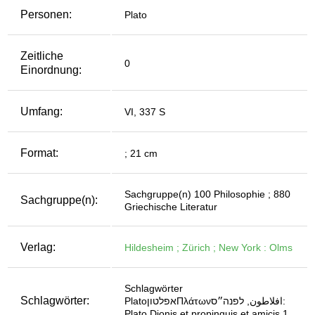
Personen:
Plato
Zeitliche
0
Einordnung:
Umfang:
VI, 337 S
Format:
; 21 cm
Sachgruppe(n) 100 Philosophie ; 880
Sachgruppe(n):
Griechische Literatur
Verlag:
Hildesheim ; Zürich ; New York : Olms
Schlagwörter
Schlagwörter:
PlatoאפלטוןΠλάτωνافلاطون, לפנה״ס:
Plato Dionis et propinquis et amicis 1