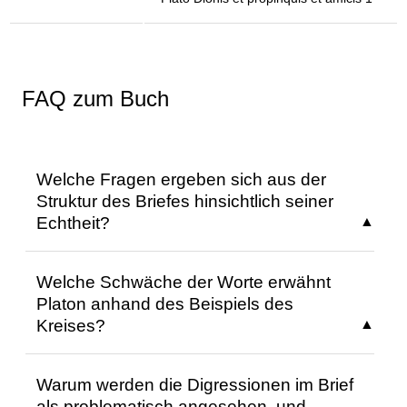
FAQ zum Buch
Welche Fragen ergeben sich aus der
Struktur des Briefes hinsichtlich seiner
Echtheit?
Die Struktur des Textes wirft Fragen zur
Welche Schwäche der Worte erwähnt
Genauigkeit der Zitate und Interpretationen
Platon anhand des Beispiels des
auf, insbesondere da Teile des Originals
Kreises?
ausgelassen werden. Die Diskussion der
mündlichen Kommunikation im Vergleich zur
Platon erwähnt, dass jede Abbildung eines
schriftlichen Fixierung erzeugt Zweifel an der
Warum werden die Digressionen im Brief
Kreises, wie eine gemalte, auch Anteil am
Vollständigkeit und Authentizität der
als problematisch angesehen, und