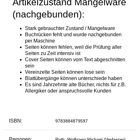
ISBN:
9783884879597
Personen:
Roth, Wolfgang Michael (Verfasser)