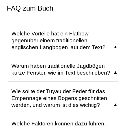
FAQ zum Buch
Welche Vorteile hat ein Flatbow
gegenüber einem traditionellen
englischen Langbogen laut dem Text?
Ein Flatbow hat den Vorteil, dass mehr Holz
Warum haben traditionelle Jagdbögen
verwendet werden kann, die Verformung
kurze Fenster, wie im Text beschrieben?
weniger wahrscheinlich ist und das Brett
weniger bricht. Zudem sind die Flügel
Traditionelle Jagdbögen haben kurze
weniger anfällig für Verzerrungen, die
Wie sollte der Tuyau der Feder für das
Fenster, weil die Schussdistanz bei der Jagd
leichter reparierbar sind. Ein Flatbow bietet
Empennage eines Bogens geschnitten
selten mehr als 40 Yards (ca. 35 m) beträgt
zudem mehr Spielraum bei der
werden, und warum ist dies wichtig?
und die Verwendung von Zielscheiben dabei
Fehlereinstellung und kann durch Verkürzen
nicht üblich ist.
angepasst werden.
Der Tuyau der Feder sollte mit einem
Welche Faktoren können dazu führen,
scharfen Messer geschnitten werden, um
Dieses FAQ wurde mit KI erstellt, basierend
Dieses FAQ wurde mit KI erstellt, basierend