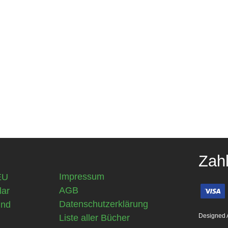
Zah
Impressum
EU
AGB
lar
Datenschutzerklärung
und
Designed 
Liste aller Bücher