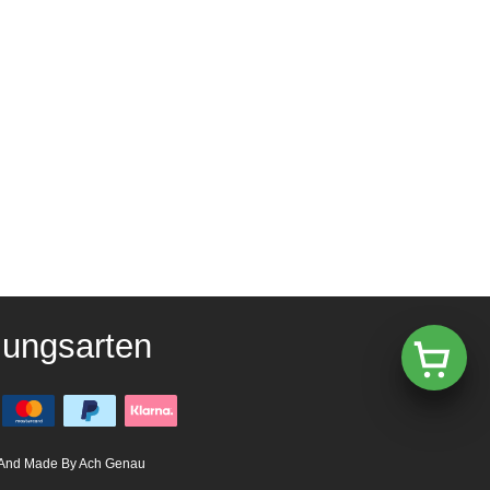
lungsarten
And Made By Ach Genau