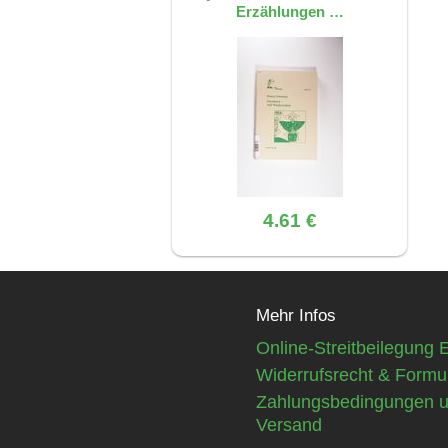
Erzählungen …
4.61 €
Mehr Infos
Online-Streitbeilegung 
Widerrufsrecht & Formu
Zahlungsbedingungen 
Versand