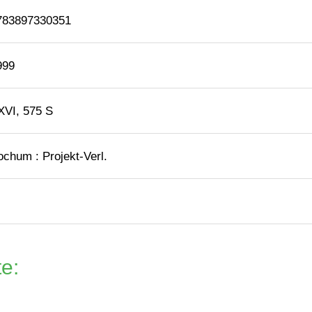
783897330351
999
XVI, 575 S
ochum : Projekt-Verl.
e: