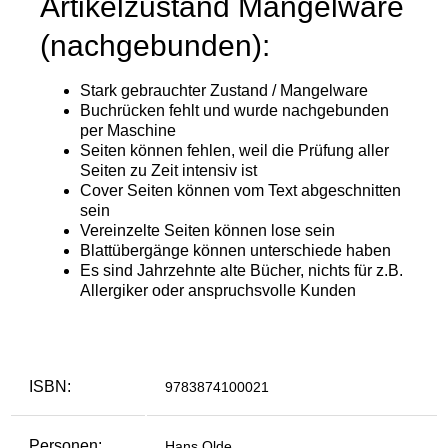
ISBN:
9783874100021
Personen:
Hans Olde