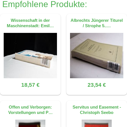
»wahren« Poeten erschien, der als göttlich
Empfohlene Produkte:
hindeutet als auf eine starke emotionale
und von göttlichen Dingen singend
Reaktion.
wahrgenommen wurde, im Gegensatz zu
Lessing, der die »Würde« des Poeten auch
Wissenschaft in der
Albrechts Jüngerer Titurel
Dieses FAQ wurde mit KI erstellt, basierend
Maschinenstadt: Emil…
/ Strophe 5..…
einmal »wegwerfen« konnte.
auf der Quelle: S. 5, ISBN 9783892444084
Dieses FAQ wurde mit KI erstellt, basierend
auf der Quelle: S. 12, ISBN 9783892444084
18,57 €
23,54 €
Offen und Verborgen:
Servitus und Easement -
Vorstellungen und P…
Christoph Seebo