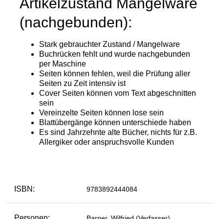
ISBN:
9783892444084
Personen:
Barner, Wilfried (Verfasser)