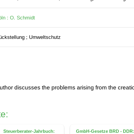
öln : O. Schmidt
ückstellung ; Umweltschutz
hor discusses the problems arising from the creation o
e:
Steuerberater-Jahrbuch:
GmbH-Gesetze BRD - DDR