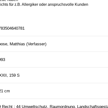
783504640781
oose, Matthias (Verfasser)
993
XXII, 159 S
 21 cm
9 Recht ; 44 Umweltschutz, Raumordnung, Landschaftsgestal