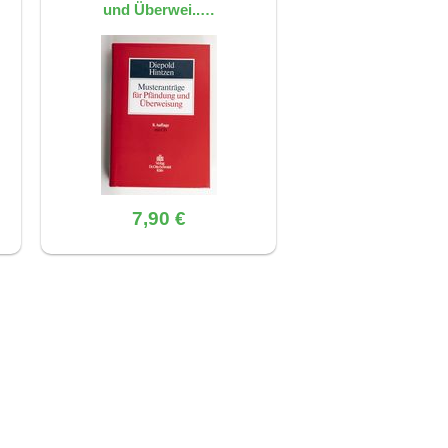
und Überwei..…
7,90 €