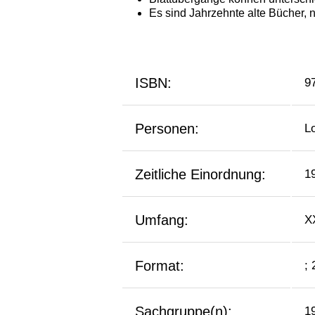
ISBN:
9
Personen:
L
Zeitliche Einordnung:
1
Umfang:
X
Format:
;
Sachgruppe(n):
1