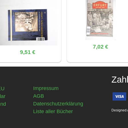
7,02 €
9,51 €
Zah
Impressum
EU
AGB
lar
Datenschutzerklärung
und
Designed 
Liste aller Bücher