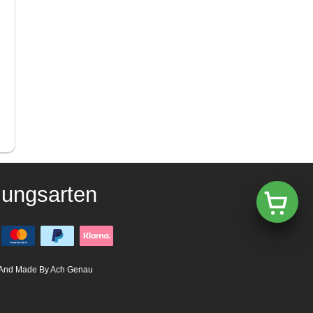
lungsarten
And Made By Ach Genau