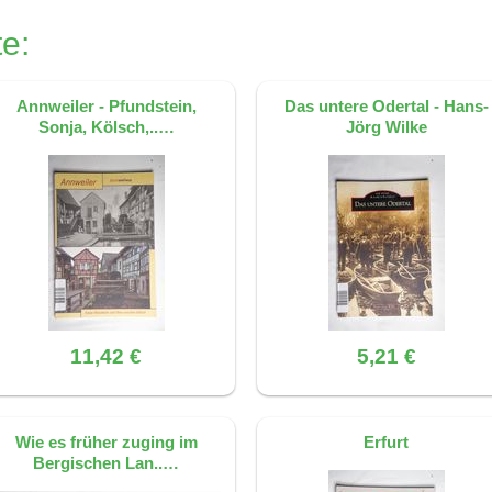
nd auf der Quelle: S. 9, ISBN 9783866800236
e:
Annweiler - Pfundstein,
Das untere Odertal - Hans-
Sonja, Kölsch,..…
Jörg Wilke
11,42 €
5,21 €
Wie es früher zuging im
Erfurt
Bergischen Lan..…