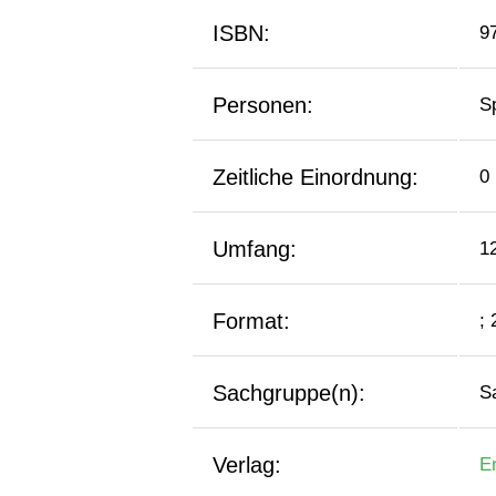
ISBN:
9
Personen:
Sp
Zeitliche Einordnung:
0
Umfang:
1
Format:
;
Sachgruppe(n):
S
Verlag:
Er