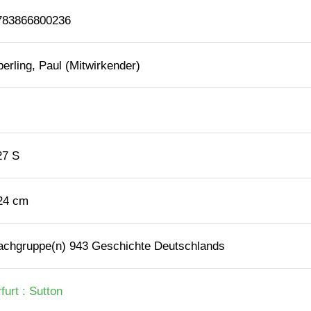
783866800236
erling, Paul (Mitwirkender)
27 S
 24 cm
achgruppe(n) 943 Geschichte Deutschlands
furt : Sutton