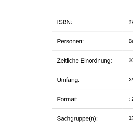
ISBN:
9
Personen:
B
Zeitliche Einordnung:
2
Umfang:
X
Format:
;
Sachgruppe(n):
3