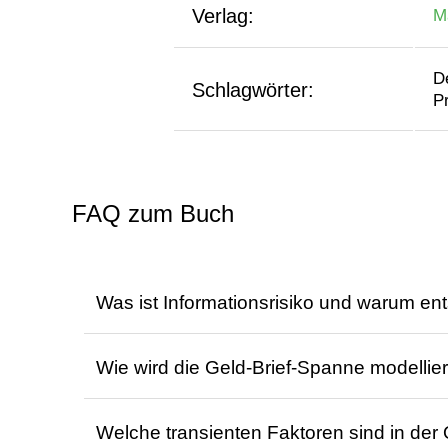
Verlag:
M
D
Schlagwörter:
P
FAQ zum Buch
Was ist Informationsrisiko und warum ent
Informationsrisiko entsteht durch asymmetr
Wie wird die Geld-Brief-Spanne modellier
verursachen. Diese Kosten sind Teil der G
Die Geld-Brief-Spanne wird in dem Modell
Dieses FAQ wurde mit KI erstellt, basiere
Welche transienten Faktoren sind in der Q
Transaktionen eine höhere Spanne aufweis