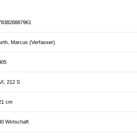
783828887961
urth, Marcus (Verfasser)
005
VI, 212 S
 21 cm
30 Wirtschaft