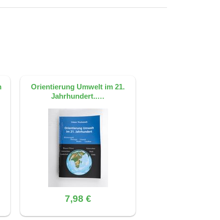
chgewichtszustand (Separating oder
ignisse (Ereignisperioden) und die
 Transaktionsfrequenz aufgrund von
eignisperioden signalisiert eine hohe
hang mit dem Informationsrisiko.
m
Orientierung Umwelt im 21.
Jahrhundert..…
7,98 €