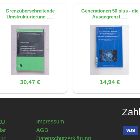
Grenzüberschreitende
Generationen 50 plus - die
Umstrukturierung ..…
Ausgegrenzt..…
30,47 €
14,94 €
Zah
Impressum
EU
AGB
lar
Datenschutzerklärung
und