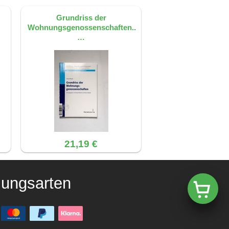
Grundriss der
Wohnungsgenossenschaften..
…
21,19 €
lungsarten