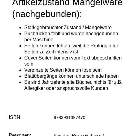
ISBN:
9783931397470
Personen:
Banakar, Reza (Verfasser)