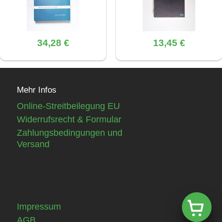
34,28 €
13,45 €
Mehr Infos
Online-Streitbeilegung EU
Widerrufsrecht & Formular
Zahlungsbedingungen und
Versand
Impressum
AGB