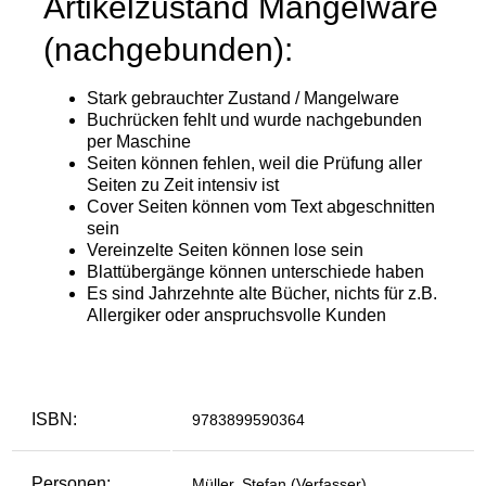
ISBN:
9783899590364
Personen:
Müller, Stefan (Verfasser)