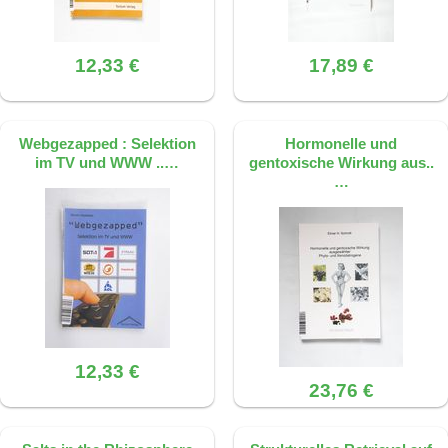
12,33 €
17,89 €
Webgezapped : Selektion
Hormonelle und
im TV und WWW ..…
gentoxische Wirkung aus..
…
12,33 €
23,76 €