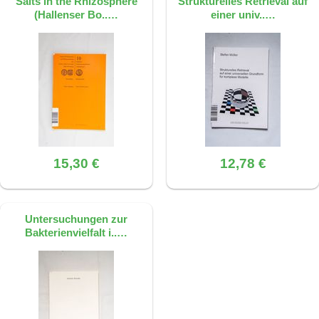
Salts in the Rhizosphere
Strukturelles Retrieval auf
(Hallenser Bo..…
einer univ..…
15,30 €
12,78 €
Untersuchungen zur
Bakterienvielfalt i..…