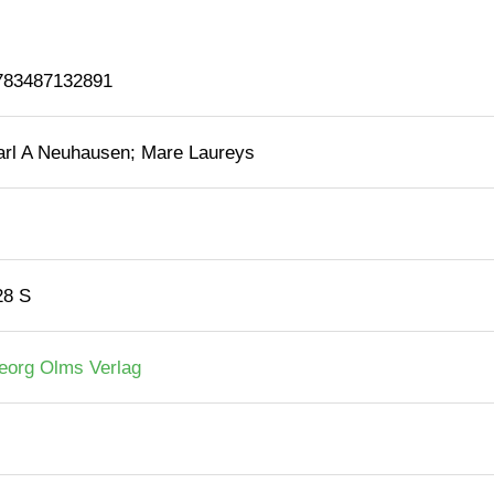
783487132891
arl A Neuhausen; Mare Laureys
28 S
eorg Olms Verlag