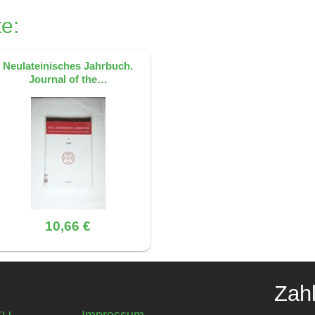
nd auf der Quelle: S. 8, ISBN 9783487132891
e:
Neulateinisches Jahrbuch.
Journal of the…
10,66 €
Zah