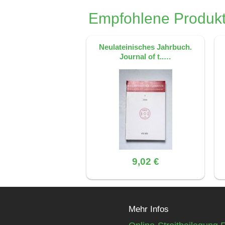
Dieses FAQ wurde mit KI erstellt, basiere
Empfohlene Produkt
Neulateinisches Jahrbuch.
Journal of t..…
9,02 €
Mehr Infos