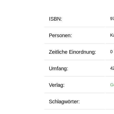
ISBN:
9
Personen:
K
Zeitliche Einordnung:
0
Umfang:
4
Verlag:
G
Schlagwörter: