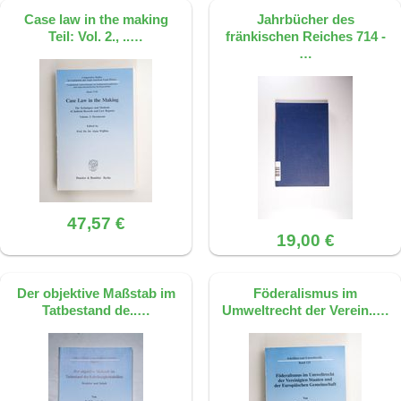
rechtfertigt.
Case law in the making
mißbilligte Gefahr geschaffen und diese
Jahrbücher des
Teil: Vol. 2., ..…
fränkischen Reiches 714 -
Gefahr sich in dem konkreten Fall realisiert
Dieses FAQ wurde mit KI erstellt, basierend
…
hat. Dieser Grundsatz dient dazu, Unrecht
auf der Quelle: S. 181, ISBN
von Unglück zu unterscheiden.
9783428070183
Dieses FAQ wurde mit KI erstellt, basierend
auf der Quelle: S. 83, ISBN 9783428070183
47,57 €
19,00 €
Der objektive Maßstab im
Föderalismus im
Tatbestand de..…
Umweltrecht der Verein..…