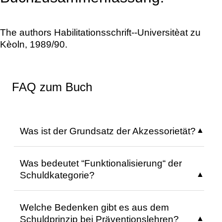
The authors Habilitationsschrift--Universitèat zu
Kèoln, 1989/90.
FAQ zum Buch
Was ist der Grundsatz der Akzessorietät?
Der Grundsatz der Akzessorietät besagt,
Was bedeutet “Funktionalisierung“ der
dass die Teilnahme in einem
Schuldkategorie?
Abhängigkeitsverhältnis zur Haupttat steht.
Die Grenzen der Akzessorietät, ob streng
Die “Funktionalisierung“ der Schuldkategorie
oder limitiert, sind sachlogisch vorgegeben,
Welche Bedenken gibt es aus dem
bezeichnet die Einflussnahme
doch der Gesetzgeber hat Spielraum für die
Schuldprinzip bei Präventionslehren?
kriminalpolitischer Strafzweckerwägungen