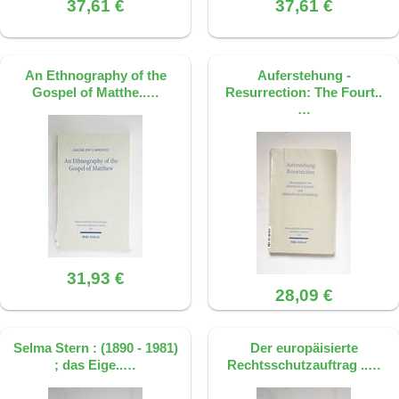
37,61 €
37,61 €
Dieses FAQ wurde mit KI erstellt, basierend
auf der Quelle: S. 188, ISBN
9783161479038
An Ethnography of the
Auferstehung -
Gospel of Matthe..…
Resurrection: The Fourt..
…
31,93 €
28,09 €
Selma Stern : (1890 - 1981)
Der europäisierte
; das Eige..…
Rechtsschutzauftrag ..…