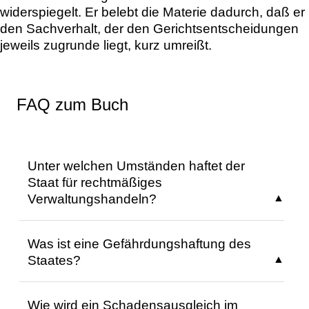
widerspiegelt. Er belebt die Materie dadurch, daß er
den Sachverhalt, der den Gerichtsentscheidungen
jeweils zugrunde liegt, kurz umreißt.
FAQ zum Buch
Unter welchen Umständen haftet der
Staat für rechtmäßiges
Verwaltungshandeln?
Der Staat haftet für rechtmäßiges
Was ist eine Gefährdungshaftung des
Verwaltungshandeln, wenn ein subjektives
Staates?
Recht oder ein rechtlich geschütztes
Interesse verletzt wird. Die Verletzung eines
Die Gefährdungshaftung des Staates tritt
rechtlichen Interesses ist zugleich
Wie wird ein Schadensausgleich im
ein, wenn Schäden die Grenze der