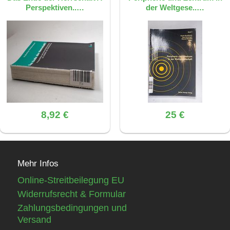
Perspektiven..…
der Weltgese..…
8,92 €
25 €
Mehr Infos
Online-Streitbeilegung EU
Widerrufsrecht & Formular
Zahlungsbedingungen und
Versand