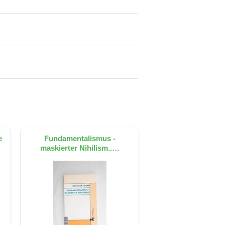
e
Fundamentalismus -
maskierter Nihilism..…