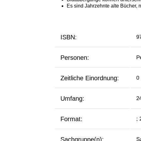
ISBN:
9
Personen:
P
Zeitliche Einordnung:
0
Umfang:
2
Format:
;
Sachgruppe(n):
S