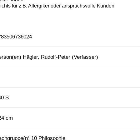
783506736024
erson(en) Hägler, Rudolf-Peter (Verfasser)
40 S
 24 cm
achgruppe(n) 10 Philosophie