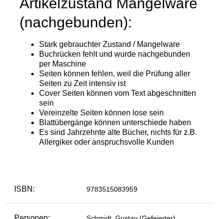
ISBN:
9783515083959
Personen:
Schmidt, Gustav (Gefeierter)