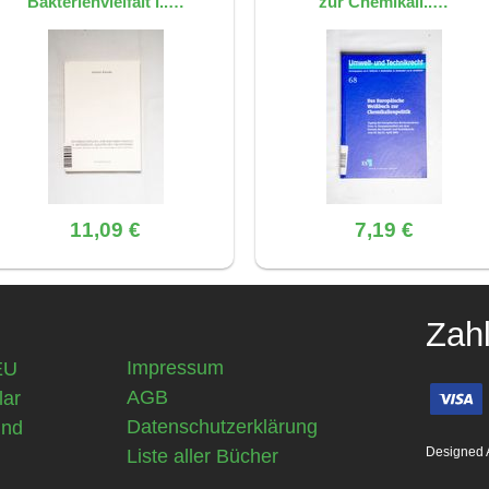
Bakterienvielfalt i..…
zur Chemikali..…
11,09 €
7,19 €
Zah
Impressum
EU
AGB
lar
Datenschutzerklärung
und
Designed 
Liste aller Bücher