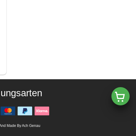
lungsarten
And Made By Ach Genau