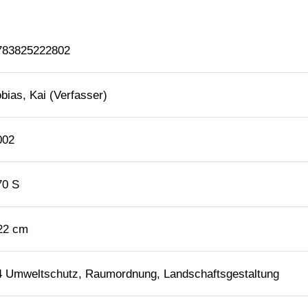
783825222802
bias, Kai (Verfasser)
002
70 S
 22 cm
4 Umweltschutz, Raumordnung, Landschaftsgestaltung