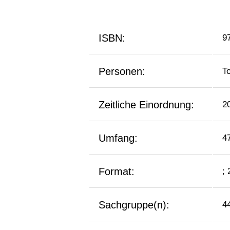
ISBN:
9
Personen:
To
Zeitliche Einordnung:
2
Umfang:
4
Format:
;
Sachgruppe(n):
4