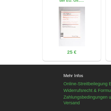
der EU. Ge..…
25 €
Mehr Infos
Online-Streitbeilegung 
Widerrufsrecht & Formu
Zahlungsbedingungen 
Versand