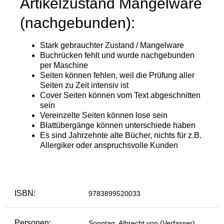
ISBN:
9783899520033
Personen:
Sonntag, Albrecht von (Verfasser)