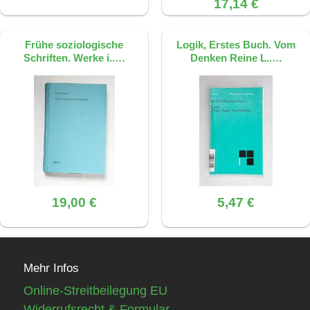
17,14 €
Frühe soziologische
Logik, Erstes Buch. Vom
Schriften. Werke i..…
Denken Reine L..…
19,00 €
5,47 €
Mehr Infos
Online-Streitbeilegung EU
Widerrufsrecht & Formular