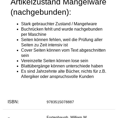
ISBN:
9783515078887
Fortenbaugh, William W.