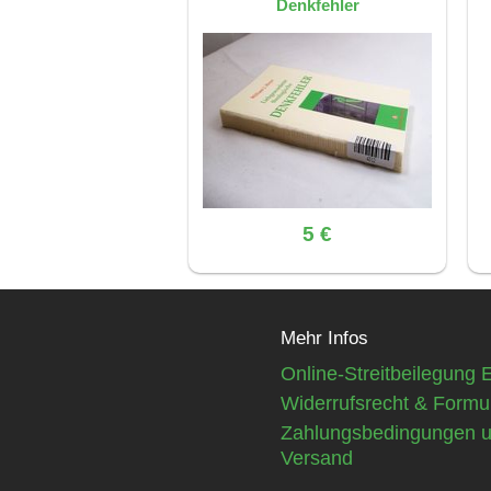
Denkfehler
5 €
Mehr Infos
Online-Streitbeilegung 
Widerrufsrecht & Formu
Zahlungsbedingungen 
Versand