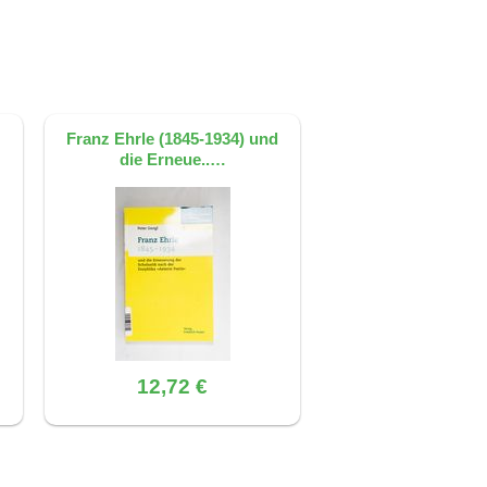
s wird kritisch hinterfragt, ob solche
Franz Ehrle (1845-1934) und
die Erneue..…
12,72 €