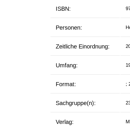
ISBN:
9
Personen:
H
Zeitliche Einordnung:
2
Umfang:
1
Format:
;
Sachgruppe(n):
2
Verlag:
M