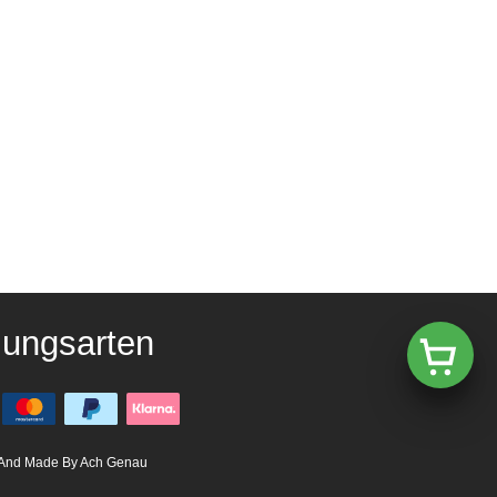
lungsarten
And Made By Ach Genau