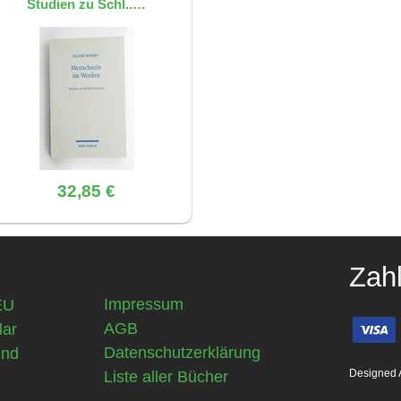
Studien zu Schl..…
32,85 €
Zah
Impressum
EU
AGB
lar
Datenschutzerklärung
und
Designed 
Liste aller Bücher