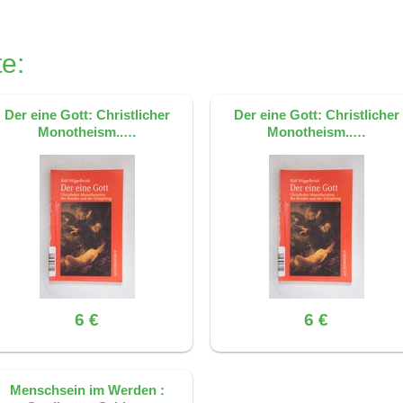
ntlichen Gottesbegriffs ein Denkfehler sein könnte. E
end auf der Quelle: S. 87, ISBN 9783402002209
 haben oder nur sprachliche Figuren sind.
e:
end auf der Quelle: S. 137, ISBN 9783402002209
Der eine Gott: Christlicher
Der eine Gott: Christlicher
Monotheism..…
Monotheism..…
6 €
6 €
Menschsein im Werden :