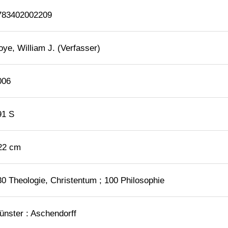
783402002209
oye, William J. (Verfasser)
006
91 S
 22 cm
30 Theologie, Christentum ; 100 Philosophie
ünster : Aschendorff