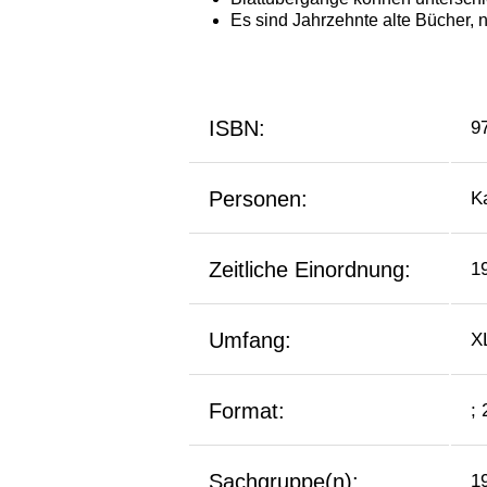
ISBN:
9
Personen:
K
Zeitliche Einordnung:
1
Umfang:
X
Format:
;
Sachgruppe(n):
1