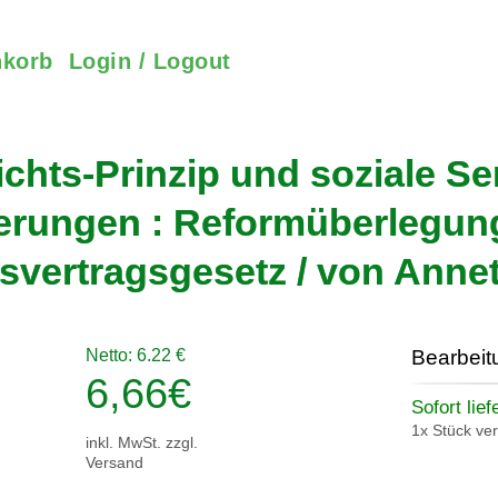
korb
Login / Logout
ichts-Prinzip und soziale Sen
erungen : Reformüberlegu
svertragsgesetz / von Annet
Netto: 6.22 €
Bearbeit
6,66
€
Sofort lief
1x Stück ve
inkl. MwSt. zzgl.
Versand