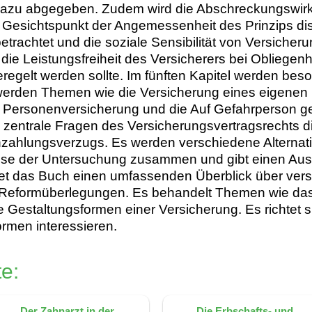
e dazu abgegeben. Zudem wird die Abschreckungswirku
Gesichtspunkt der Angemessenheit des Prinzips disku
rachtet und die soziale Sensibilität von Versiche
ie die Leistungsfreiheit des Versicherers bei Obliege
egelt werden sollte. Im fünften Kapitel werden bes
bei werden Themen wie die Versicherung eines eigen
er Personenversicherung und die Auf Gefahrperson
zentrale Fragen des Versicherungsvertragsrechts disk
zahlungsverzugs. Es werden verschiedene Alternativ
bnisse der Untersuchung zusammen und gibt einen Aus
etet das Buch einen umfassenden Überblick über ve
 Reformüberlegungen. Es behandelt Themen wie das Al
Gestaltungsformen einer Versicherung. Es richtet si
rmen interessieren.
e:
Der Zahnarzt in der
Die Erbschafts- und