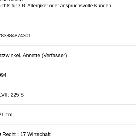
783884874301
atzwinkel, Annette (Verfasser)
994
LVII, 225 S
 21 cm
9 Recht ; 17 Wirtschaft