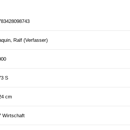
783428098743
quin, Ralf (Verfasser)
000
73 S
 24 cm
7 Wirtschaft