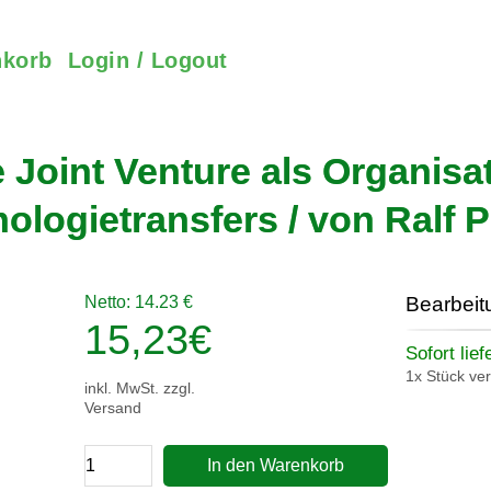
korb
Login / Logout
e Joint Venture als Organis
ologietransfers / von Ralf 
Netto: 14.23 €
Bearbeit
15,23
€
Sofort lief
1x Stück ve
inkl. MwSt. zzgl.
Versand
In den Warenkorb