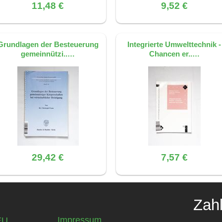
11,48 €
9,52 €
Grundlagen der Besteuerung
Integrierte Umwelttechnik -
gemeinnützi..…
Chancen er..…
29,42 €
7,57 €
Zah
Impressum
EU