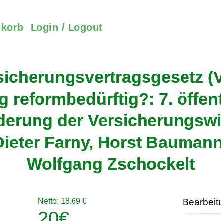
korb
Login / Logout
rsicherungsvertragsgesetz (V
reformbedürftig?: 7. öffen
derung der Versicherungswi
Dieter Farny, Horst Baumann
Wolfgang Zschockelt
Netto: 18,69 €
Bearbeit
20
€