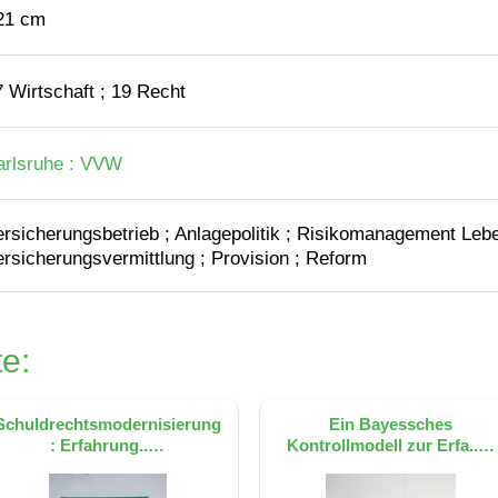
 21 cm
7 Wirtschaft ; 19 Recht
arlsruhe : VVW
ersicherungsbetrieb ; Anlagepolitik ; Risikomanagement Leb
ersicherungsvermittlung ; Provision ; Reform
e:
Schuldrechtsmodernisierung
Ein Bayessches
: Erfahrung..…
Kontrollmodell zur Erfa..…