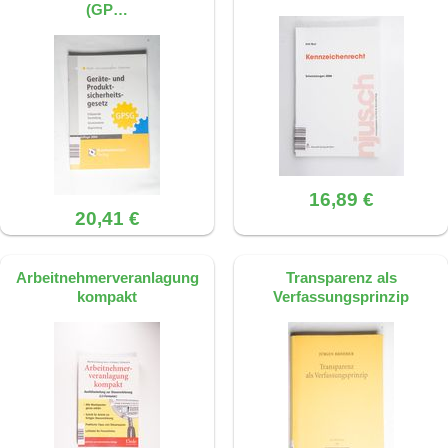
(GP…
auf der Quelle: S. 66, ISBN 9783161491504
Dieses FAQ wurde mit KI erstellt, basierend
auf der Quelle: S. 147, ISBN
9783161491504
16,89 €
20,41 €
Arbeitnehmerveranlagung
Transparenz als
kompakt
Verfassungsprinzip