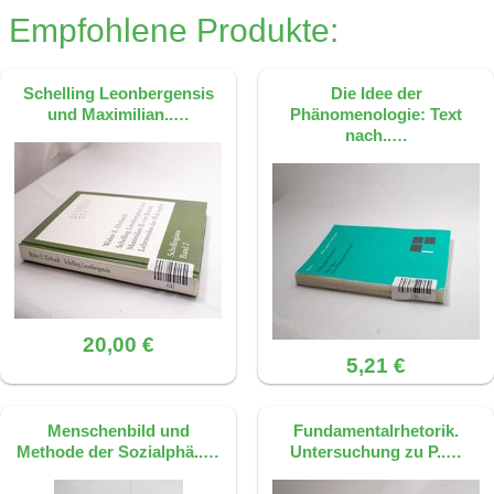
Ende des zweiten Bandes der Philosophie
Empfohlene Produkte:
der symbolischen Formen.
Dieses FAQ wurde mit KI erstellt, basierend
auf der Quelle: S. 85, ISBN 9783161478932
Dieses FAQ wurde mit KI erstellt, basierend
Schelling Leonbergensis
Die Idee der
auf der Quelle: S. 98, ISBN 9783161478932
und Maximilian..…
Phänomenologie: Text
nach..…
20,00 €
5,21 €
Menschenbild und
Fundamentalrhetorik.
Methode der Sozialphä..…
Untersuchung zu P..…