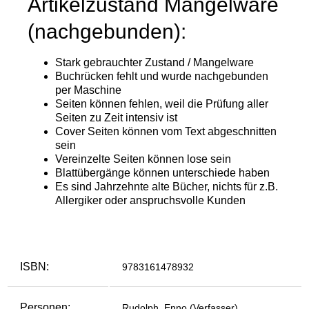
ISBN:
9783161478932
Personen:
Rudolph, Enno (Verfasser)