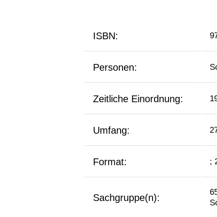
ISBN:
9
Personen:
S
Zeitliche Einordnung:
1
Umfang:
2
Format:
;
6
Sachgruppe(n):
S