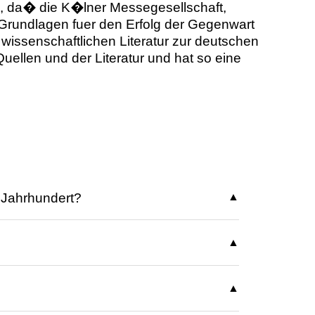
ch, da� die K�lner Messegesellschaft,
e Grundlagen fuer den Erfolg der Gegenwart
n wissenschaftlichen Literatur zur deutschen
uellen und der Literatur und hat so eine
 Jahrhundert?
Messewesens im Mittelalter liegen. Die
liche Herrscher, die den Austausch von
 zählen zu den ältesten deutschen
en und die Ablehnung der Pläne durch
rialisierung entstand.
dem Westerwald und Arbeitskräften aus
urde. Trotz der Herausforderungen