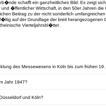
b�nde schafft ein ganzheitliches Bild. Es zeigt si
 und �ffentlicher Wirtschaft, in den 50er Jahren di
tlichen Beitrag zu der nicht sonderlich umfangreiche
gf�ltig auf der Grundlage der breit herangezogenen Q
Rheinische Vierteljahrsbl�tter .
klung des Messewesens in Köln bis zum frühen 19.
nd Messegeschichte zurück, wobei die Ursprünge des 
 im Jahr 1947?
te durch die Verleihung von Marktrechten durch welt
rodukten ermöglichten. Köln, Frankfurt und Leipzig
erigen Bedingungen, da der Mangel an Arbeitskräft
er Messen erst im 19. Jahrhundert durch die Indust
 Düsseldorf und Köln?
zögerten. Durch den Einsatz von Facharbeitern aus 
obei die Arbeitsmoral als vorbildlich beschrieben w
end auf der Quelle: S. 21, ISBN 9783515074025