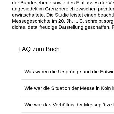
der Bundesebene sowie des Einflusses der Ver
angesiedelt im Grenzbereich zwischen privater
erwirtschaftete. Die Studie leistet einen beach
Messegeschichte im 20. Jh. ... S. schreibt sor
dichte, detailfreudige Darstellung geschaffen. 
FAQ zum Buch
Was waren die Ursprünge und die Entwic
Köln blickt auf rund 1000 Jahre Markt- u
Wie war die Situation der Messe in Köln
Entwicklung von Märkten zu Messen erfolg
handwerklichen und landwirtschaftlichen P
Die Messe in Köln 1947 stand unter schwi
Messestädten, während die moderne Form d
Wie war das Verhältnis der Messeplätze
britische Militärbehörden den Aufbau ver
Köln gelang es, den Bau voranzutreiben, w
Dieses FAQ wurde mit KI erstellt, basier