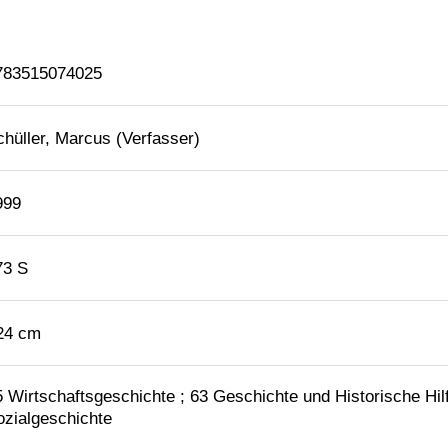
783515074025
chüller, Marcus (Verfasser)
999
73 S
 24 cm
5 Wirtschaftsgeschichte ; 63 Geschichte und Historische Hil
ozialgeschichte