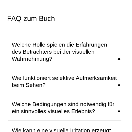
FAQ zum Buch
Welche Rolle spielen die Erfahrungen
des Betrachters bei der visuellen
Wahrnehmung?
Die Erfahrungen des Betrachters
Wie funktioniert selektive Aufmerksamkeit
beeinflussen die visuelle Wahrnehmung,
beim Sehen?
indem sie als Grundlage für das im Gehirn
gespeicherte „Wissen“ dienen, das zur
Selektive Aufmerksamkeit wählt relevante
Interpretation neuer Sinnesreize benötigt
Welche Bedingungen sind notwendig für
visuelle Reize basierend auf den Intentionen
wird. Dieses Wissen ermöglicht es,
ein sinnvolles visuelles Erlebnis?
und Annahmen des Betrachters aus.
mehrdeutige Reize in sinnvolle und
Bewusste Erwartungen oder
eindeutige Informationen zu transformieren.
Ein sinnvolles visuelles Erlebnis erfordert die
Wahrnehmungsziele, wie bei visuellen
Die visuelle Interpretation ist somit
Wie kann eine visuelle Irritation erzeugt
Erzeugung einer sensorischen