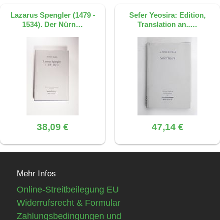
Lazarus Spengler (1479 -
Sefer Yeosira: Edition,
1534). Der Nürn…
Translation an..…
38,09 €
47,14 €
Mehr Infos
Online-Streitbeilegung EU
Widerrufsrecht & Formular
Zahlungsbedingungen und