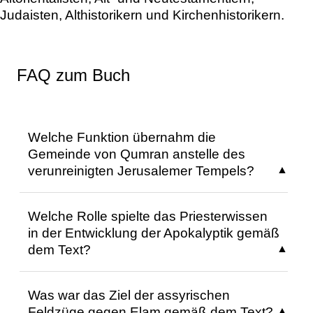
Judaisten, Althistorikern und Kirchenhistorikern.
FAQ zum Buch
Welche Funktion übernahm die
Gemeinde von Qumran anstelle des
verunreinigten Jerusalemer Tempels?
Die Gemeinde von Qumran verstand sich
Welche Rolle spielte das Priesterwissen
als Tempel, der durch Lobpreis und
in der Entwicklung der Apokalyptik gemäß
vollkommenen Wandel die Sühnefunktion für
dem Text?
sich und das Land Israel übernahm, da der
Jerusalemer Tempel durch unreine
Das Priesterwissen, insbesondere das
Priesterschaft und falschen Kult verunreinigt
Was war das Ziel der assyrischen
astronomische Wissen in der
war.
Feldzüge gegen Elam gemäß dem Text?
Henochliteratur, wird als entscheidend für